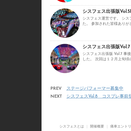
シスフェス出張版Vol.
シスフェス運営です。 シス
た。 参加された皆様ありが
シスフェス出張版Vol
シスフェス出張版 Vol.7
した。 次回は１２月上旬頃
PREV
ステージパフォーマー募集中
NEXT
シスフェスVol.8 コスプレ事前
シスフェスとは
開催概要
痛車エント