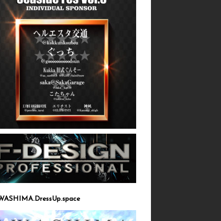
WASHIMA.DressUp.space