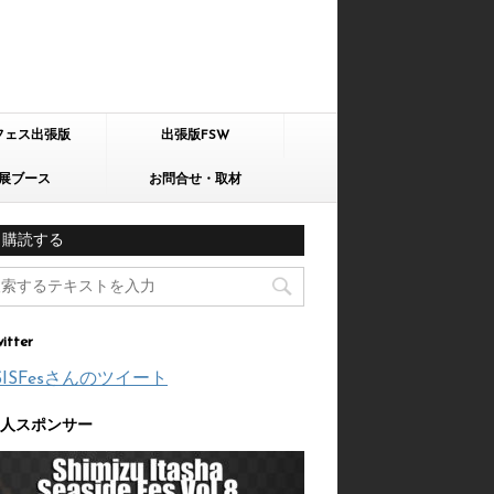
フェス出張版
出張版FSW
展ブース
お問合せ・取材
購読する
itter
SISFesさんのツイート
人スポンサー