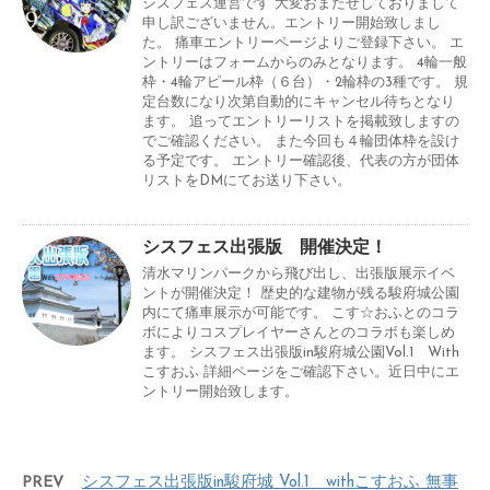
シスフェス運営です 大変おまたせしておりまして
申し訳ございません。エントリー開始致しまし
た。 痛車エントリーページよりご登録下さい。 エ
ントリーはフォームからのみとなります。 4輪一般
枠・4輪アピール枠（６台）・2輪枠の3種です。 規
定台数になり次第自動的にキャンセル待ちとなり
ます。 追ってエントリーリストを掲載致しますの
でご確認ください。 また今回も４輪団体枠を設け
る予定です。 エントリー確認後、代表の方が団体
リストをDMにてお送り下さい。
シスフェス出張版 開催決定！
清水マリンパークから飛び出し、出張版展示イベ
ントが開催決定！ 歴史的な建物が残る駿府城公園
内にて痛車展示が可能です。 こす☆おふとのコラ
ボによりコスプレイヤーさんとのコラボも楽しめ
ます。 シスフェス出張版in駿府城公園Vol.1 With
こすおふ 詳細ページをご確認下さい。近日中にエ
ントリー開始致します。
PREV
シスフェス出張版in駿府城 Vol.1 withこすおふ 無事