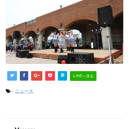
B!
LINEへ送る
-
ニュース