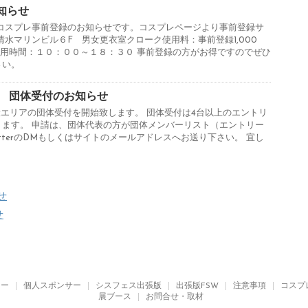
知らせ
 コスプレ事前登録のお知らせです。コスプレページより事前登録サ
清水マリンビル６F 男女更衣室クローク使用料：事前登録1,000
ーク使用時間：１０：００～１８：３０ 事前登録の方がお得ですのでぜひ
さい。
ter 団体受付のお知らせ
般エリアの団体受付を開始致します。 団体受付は4台以上のエントリ
ります。 申請は、団体代表の方が団体メンバーリスト（エントリー
tterのDMもしくはサイトのメールアドレスへお送り下さい。 宜し
せ
せ
リー
個人スポンサー
シスフェス出張版
出張版FSW
注意事項
コスプ
展ブース
お問合せ・取材