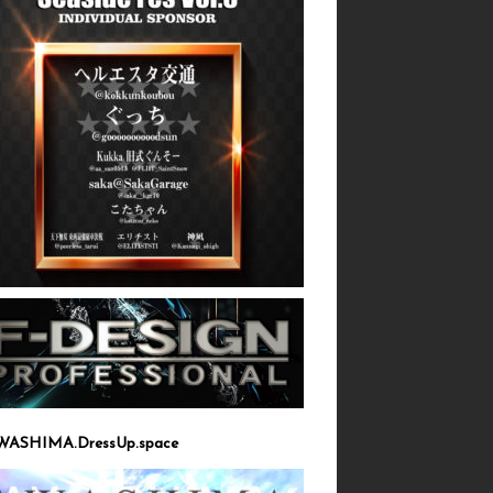
WASHIMA.DressUp.space