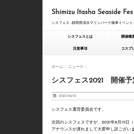
Shimizu Itasha Seaside Fes
シスフェス -静岡県清水マリンパーク痛車イベント-
シスフェスとは
開催概
注意事項
コスプ
ホーム
>
ニュース
>
シスフェス2021 開催
2021/06/21
シスフェス運営委員会です。
次回のシスフェスですが、2021年8月15
アナウンスが遅れまして大変申し訳ござい