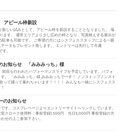
er アピール枠新設
り新しい試みとして、アピール枠を新設することとなりました。 場
ります。 通常エリアより少し広めの枠となり、写真映えする展示が
め駐車も可能です。 ご希望の方にはシスフェススタッフによる一眼
真データもプレゼント致します。 エントリーは先行して今週
定です。
のお知らせ 「みみみっち」様
。 前回も行われたパフォーマンスライブを予定しています。パフォ
す。 「みみみっち」様 みみみっちでーす！ ノンストップノンスト
 歌って踊って暴れちゃいます！！！！ みんなも一緒にシスフェスス
！！
ーのお知らせ
せです。コスプレページよりエントリーサイトへリンクしています。
クローク使用料：事前登録1,500円 当日2,000円 事前登録の方
合わせの上ご参加下さい。