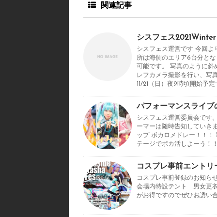
関連記事
シスフェス2021Wint
シスフェス運営です 今回よ
所は海側のエリア6台分とな
可能です。 写真のように斜
レフカメラ撮影を行い、写
11/21（日）夜9時頃開始予
パフォーマンスライブ
シスフェス運営委員会です
ーマーは随時告知していきま
ップ ボカロメドレー！！！
テージでボカ活しよーう！
コスプレ事前エントリ
コスプレ事前登録のお知ら
会場内特設テント 男女更衣室
がお得ですのでぜひお誘い