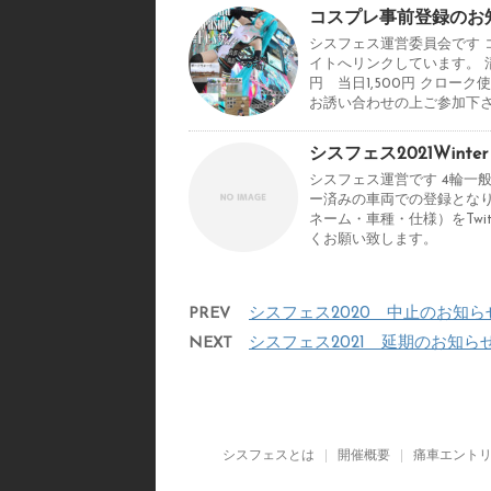
コスプレ事前登録のお
シスフェス運営委員会です
イトへリンクしています。 
円 当日1,500円 クロ
お誘い合わせの上ご参加下
シスフェス2021Win
シスフェス運営です 4輪一
ー済みの車両での登録とな
ネーム・車種・仕様）をTwi
くお願い致します。
PREV
シスフェス2020 中止のお知ら
NEXT
シスフェス2021 延期のお知ら
シスフェスとは
開催概要
痛車エント