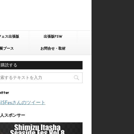
フェス出張版
出張版FSW
展ブース
お問合せ・取材
購読する
itter
SISFesさんのツイート
人スポンサー