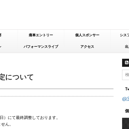
要
痛車エントリー
個人スポンサー
シス
レ
パフォーマンスライブ
アクセス
出
予定について
Tw
@
個
日（日）にて最終調整しております。
ません。