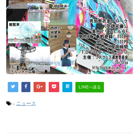
B!
LINEへ送る
-
ニュース