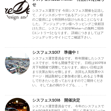
せ
シスフェス運営です 今回シスフェス開催を記念し
て、メインスポンサーであるアンジュデッサン様
のご提供により特別枠が設けられることになりま
した。 アンジュデッサン様へラッピングご依頼頂
けた方に、シスフェス2021Winterへの無料ご招待
(エントリー)となります。 詳細につきましてはア
ンジュデッサンサイトにてご確認下さい。
シスフェス2017 準備中！
シスフェス運営委員会です。 昨年開催したシスフ
ェスですが、今年も開催予定です。 日程は2017年8
月下旬開催で調整しております。細かい日程は決
まり次第お知らせ致します。 次回も人気投票やス
テージ・雑誌取材など参加者が楽しめるよう準備
して行きたいと思っておりますのでご期待くださ
い。 そしてあの例のライブも、、、？
シスフェス2018 開催決定
シスフェス運営委員会です。 今年のシスフェスで
すが2018年8月19日（日）、同じく清水マリンパー