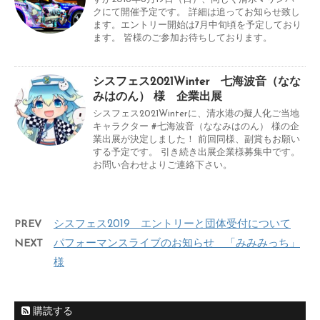
クにて開催予定です。 詳細は追ってお知らせ致し
ます。エントリー開始は7月中旬頃を予定しており
ます。 皆様のご参加お待ちしております。
シスフェス2021Winter 七海波音（なな
みはのん） 様 企業出展
シスフェス2021Winterに、清水港の擬人化ご当地
キャラクター #七海波音（ななみはのん） 様の企
業出展が決定しました！ 前回同様、副賞もお願い
する予定です。 引き続き出展企業様募集中です。
お問い合わせよりご連絡下さい。
PREV
シスフェス2019 エントリーと団体受付について
NEXT
パフォーマンスライブのお知らせ 「みみみっち」
様
購読する